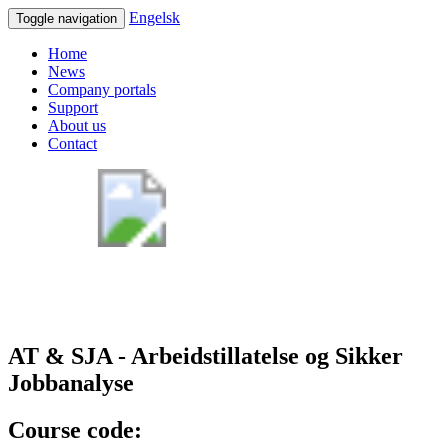
Engelsk
Toggle navigation
Home
News
Company portals
Support
About us
Contact
AT & SJA - Arbeidstillatelse og Sikker
Jobbanalyse
Course code: