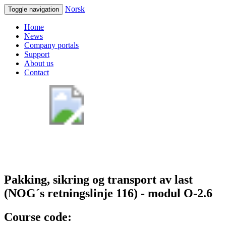
Norsk
Toggle navigation
Home
News
Company portals
Support
About us
Contact
Pakking, sikring og transport av last
(NOG´s retningslinje 116) - modul O-2.6
Course code: